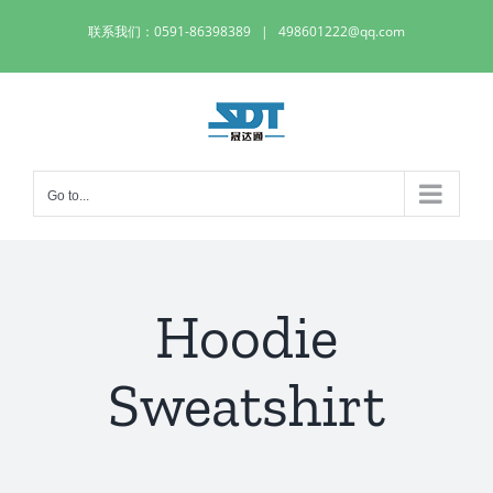
Skip
联系我们：0591-86398389
|
498601222@qq.com
to
content
Go to...
Hoodie
Sweatshirt