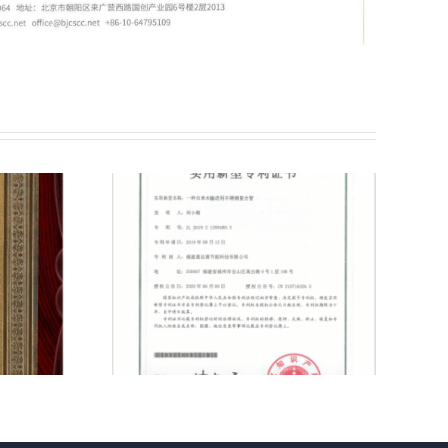
种自来
不锈钢
管