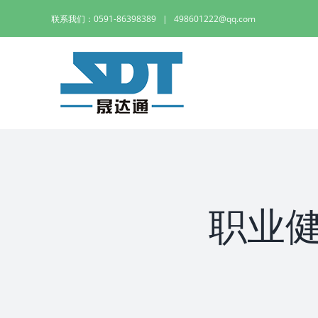
Skip
联系我们：0591-86398389
|
498601222@qq.com
to
content
职业